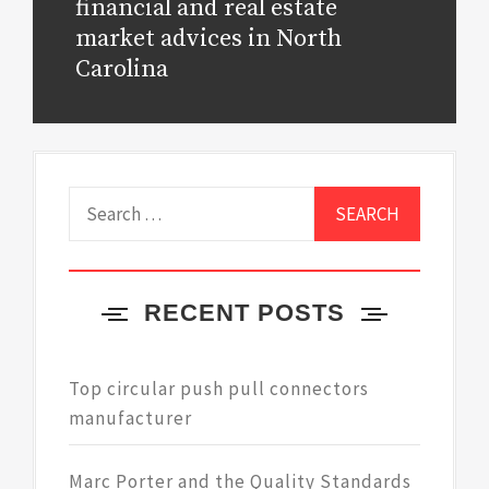
post:
financial and real estate
market advices in North
Carolina
Search
for:
RECENT POSTS
Top circular push pull connectors
manufacturer
Marc Porter and the Quality Standards