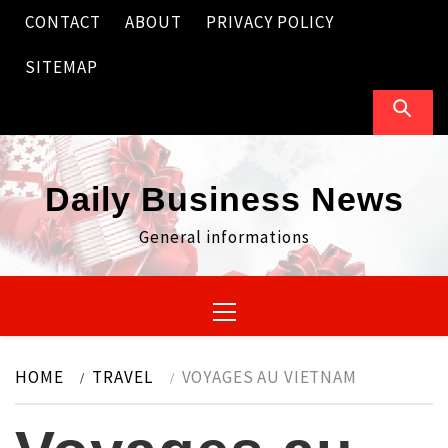
Skip
CONTACT
ABOUT
PRIVACY POLICY
to
content
SITEMAP
Daily Business News
General informations
Primary
Menu
HOME
TRAVEL
VOYAGES AU VIETNAM