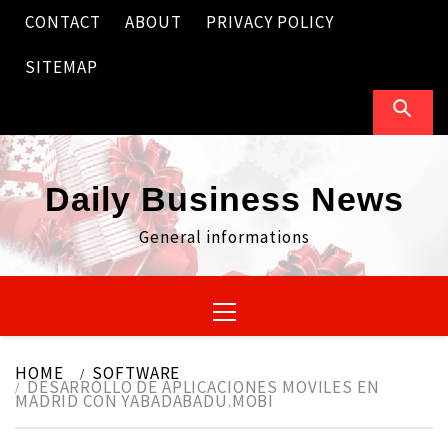
Skip
CONTACT
ABOUT
PRIVACY POLICY
to
content
SITEMAP
Daily Business News
General informations
Primary
Menu
HOME
SOFTWARE
DESARROLLO DE APLICACIONES MOVILES EN
MADRID CON YABADABADU.MOBI