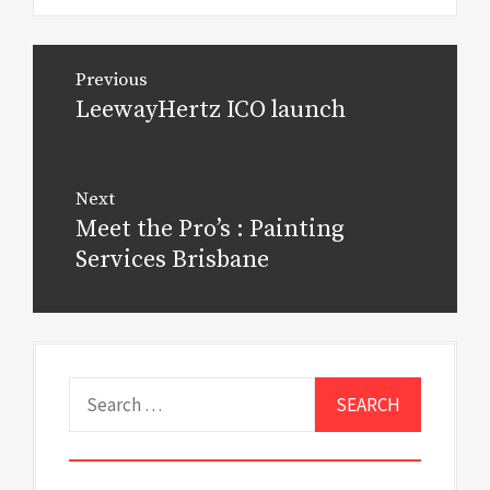
Post
Previous
navigation
LeewayHertz ICO launch
Previous
post:
Next
Meet the Pro’s : Painting
Next
post:
Services Brisbane
Search
for: