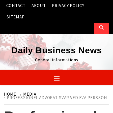
Skip
CONTACT
ABOUT
PRIVACY POLICY
to
content
SITEMAP
Daily Business News
General informations
Primary
Menu
HOME
MEDIA
PROFESSIONEL ADVOKAT SVAR VED EVA PERSSON