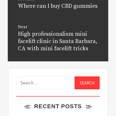
navigation
Where can I buy CBD gummies
Previous
post:
Next
High professionalism mini
Next
post:
facelift clinic in Santa Barbara,
CA with mini facelift tricks
Search
for:
RECENT POSTS